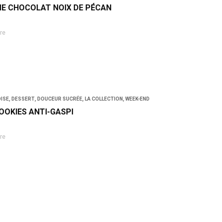
E CHOCOLAT NOIX DE PÉCAN
re
ISE
,
DESSERT
,
DOUCEUR SUCRÉE
,
LA COLLECTION
,
WEEK-END
OOKIES ANTI-GASPI
re