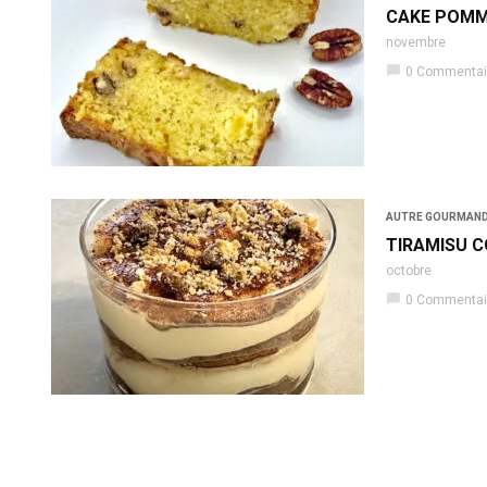
CAKE POMM
novembre
chat_bubble
0 Commentai
AUTRE GOURMAND
TIRAMISU C
octobre
chat_bubble
0 Commentai