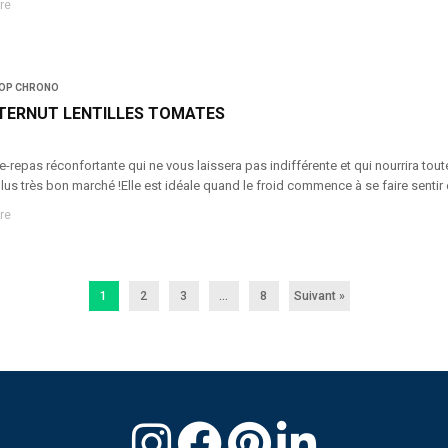
re
OP CHRONO
TERNUT LENTILLES TOMATES
repas réconfortante qui ne vous laissera pas indifférente et qui nourrira toute
 plus très bon marché !Elle est idéale quand le froid commence à se faire sentir
re
1
2
3
…
8
Suivant »