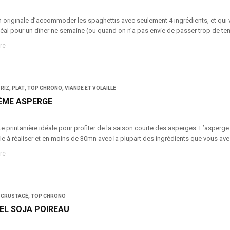
originale d’accommoder les spaghettis avec seulement 4 ingrédients, et qui va 
Idéal pour un dîner ne semaine (ou quand on n’a pas envie de passer trop de tem
re
 RIZ
,
PLAT
,
TOP CHRONO
,
VIANDE ET VOLAILLE
ÈME ASPERGE
e printanière idéale pour profiter de la saison courte des asperges. L’asperge 
cile à réaliser et en moins de 30mn avec la plupart des ingrédients que vous ave
re
 CRUSTACÉ
,
TOP CHRONO
EL SOJA POIREAU