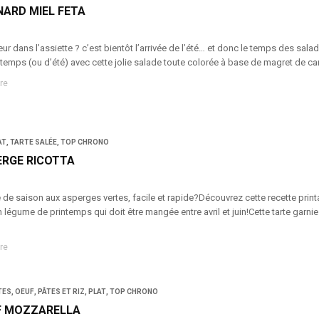
ARD MIEL FETA
ur dans l’assiette ? c’est bientôt l’arrivée de l’été… et donc le temps des sal
ntemps (ou d’été) avec cette jolie salade toute colorée à base de magret de c
re
AT
,
TARTE SALÉE
,
TOP CHRONO
ERGE RICOTTA
e de saison aux asperges vertes, facile et rapide?Découvrez cette recette prin
 légume de printemps qui doit être mangée entre avril et juin!Cette tarte garnie 
re
TES
,
OEUF
,
PÂTES ET RIZ
,
PLAT
,
TOP CHRONO
F MOZZARELLA