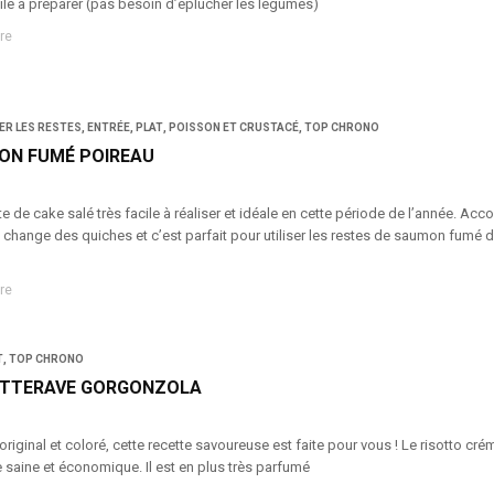
ile à préparer (pas besoin d’éplucher les légumes)
re
ER LES RESTES
,
ENTRÉE
,
PLAT
,
POISSON ET CRUSTACÉ
,
TOP CHRONO
ON FUMÉ POIREAU
e de cake salé très facile à réaliser et idéale en cette période de l’année. Ac
 change des quiches et c’est parfait pour utiliser les restes de saumon fumé
re
T
,
TOP CHRONO
ETTERAVE GORGONZOLA
original et coloré, cette recette savoureuse est faite pour vous ! Le risotto cré
 saine et économique. Il est en plus très parfumé