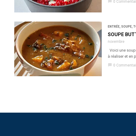
chat_bubble
0 Commentai
ENTRÉE
,
SOUPE
,
T
SOUPE BUT
novembre
Voici une soupe-
à réaliser et en
chat_bubble
0 Commentai