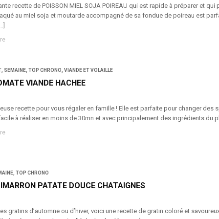
hante recette de POISSON MIEL SOJA POIREAU qui est rapide à préparer et qui p
laqué au miel soja et moutarde accompagné de sa fondue de poireau est parfa
…]
re
T
,
SEMAINE
,
TOP CHRONO
,
VIANDE ET VOLAILLE
OMATE VIANDE HACHEE
euse recette pour vous régaler en famille ! Elle est parfaite pour changer des 
acile à réaliser en moins de 30mn et avec principalement des ingrédients du plac
re
MAINE
,
TOP CHRONO
TIMARRON PATATE DOUCE CHATAIGNES
 gratins d’automne ou d’hiver, voici une recette de gratin coloré et savoureux 