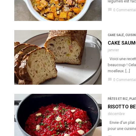
légumes est fac
chat_bubble
0 Commentai
CAKE SALÉ
,
CUISIN
CAKE SAUM
janvier
Voici une recett
beaucoup ! Cela
moelleux. […]
chat_bubble
0 Commentai
PÂTES ET RIZ
,
PLA
RISOTTO B
décembre
Envie d’un plat 
pour une cuisine