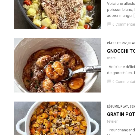
Voici une alléc
poisson blanc, 
adorer manger [
chat_bubble
0 Commentai
PÂTES ET RIZ
,
PLA
GNOCCHI T
mars
Voici une délici
de gnocchi est f
chat_bubble
0 Commentai
LÉGUME
,
PLAT
,
SE
GRATIN PO
février
Pour changer des