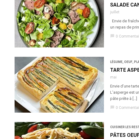
SALADE CAN
juillet
Envie de fraîche
un repas de pri
chat_bubble
0 Commentai
LÉGUME
,
OEUF
,
PL
TARTE ASP
mai
Envie d’une tart
L’asperge est un
pâte prête à […]
chat_bubble
0 Commentai
CUISINER LES RES
PÂTES OEU