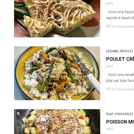
avril
Voici une façon 
rapide à faire! 
chat_bubble
0 Commentai
LÉGUME
,
PÂTES ET
POULET CR
avril
Voici une recett
plat est très fa
chat_bubble
0 Commentai
PLAT
,
POISSON ET
POISSON MI
avril