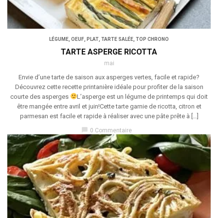
LÉGUME
,
OEUF
,
PLAT
,
TARTE SALÉE
,
TOP CHRONO
TARTE ASPERGE RICOTTA
mai
Envie d’une tarte de saison aux asperges vertes, facile et rapide?
Découvrez cette recette printanière idéale pour profiter de la saison
courte des asperges
L’asperge est un légume de printemps qui doit
être mangée entre avril et juin!Cette tarte garnie de ricotta, citron et
parmesan est facile et rapide à réaliser avec une pâte prête à […]
chat_bubble
0 Commentaire