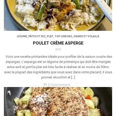
LÉGUME
,
PÂTES ET RIZ
,
PLAT
,
TOP CHRONO
,
VIANDE ET VOLAILLE
POULET CRÈME ASPERGE
avril
Voici une recette printanière idéale pour profiter de la saison courte des
asperges. L’asperge est un légume de printemps qui doit être mangée
entre avril et juin!Ce plat est très facile à réaliser et en moins de 30mn
avec la plupart des ingrédients que vous avez dans votre placard, il vous
promet réconfort et […]
chat_bubble
0 Commentaire