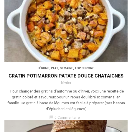
LÉGUME
,
PLAT
,
SEMAINE
,
TOP CHRONO
GRATIN POTIMARRON PATATE DOUCE CHATAIGNES
février
Pour changer des gratins d’automne ou d’hiver, voici une recette de
gratin coloré et savoureux pour un repas équilibré et convivial en
famille !Ce gratin à base de légumes est facile à préparer (pas besoin
d’éplucher les légumes)
chat_bubble
0 Commentaire