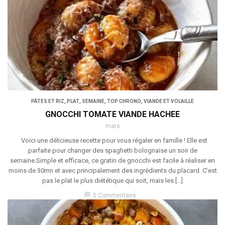
PÂTES ET RIZ
,
PLAT
,
SEMAINE
,
TOP CHRONO
,
VIANDE ET VOLAILLE
GNOCCHI TOMATE VIANDE HACHEE
mars
Voici une délicieuse recette pour vous régaler en famille ! Elle est
parfaite pour changer des spaghetti bolognaise un soir de
semaine.Simple et efficace, ce gratin de gnocchi est facile à réaliser en
moins de 30mn et avec principalement des ingrédients du placard. C’est
pas le plat le plus diététique qui soit, mais les […]
chat_bubble
0 Commentaire