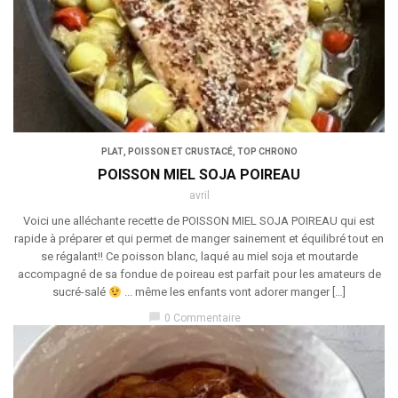
PLAT
,
POISSON ET CRUSTACÉ
,
TOP CHRONO
POISSON MIEL SOJA POIREAU
avril
Voici une alléchante recette de POISSON MIEL SOJA POIREAU qui est
rapide à préparer et qui permet de manger sainement et équilibré tout en
se régalant!! Ce poisson blanc, laqué au miel soja et moutarde
accompagné de sa fondue de poireau est parfait pour les amateurs de
sucré-salé
... même les enfants vont adorer manger […]
chat_bubble
0 Commentaire