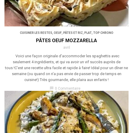
CUISINER LES RESTES
,
OEUF
,
PÂTES ET RIZ
,
PLAT
,
TOP CHRONO
PÂTES OEUF MOZZARELLA
avril
Voici une façon originale d’accommoder les spaghettis avec
seulement 4 ingrédients, et qui va avoir un vif succès auprès de
tous !C’est une recette ultra facile et rapide à faire! Idéal pour un dîner ne
semaine (ou quand on n’a pas envie de passer trop de temps en
cuisine!) Très gourmande, elle plaira aux enfants !
chat_bubble
0 Commentaire