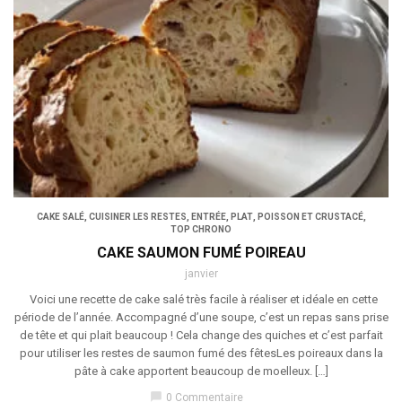
CAKE SALÉ
,
CUISINER LES RESTES
,
ENTRÉE
,
PLAT
,
POISSON ET CRUSTACÉ
,
TOP CHRONO
CAKE SAUMON FUMÉ POIREAU
janvier
Voici une recette de cake salé très facile à réaliser et idéale en cette
période de l’année. Accompagné d’une soupe, c’est un repas sans prise
de tête et qui plait beaucoup ! Cela change des quiches et c’est parfait
pour utiliser les restes de saumon fumé des fêtesLes poireaux dans la
pâte à cake apportent beaucoup de moelleux. […]
chat_bubble
0 Commentaire