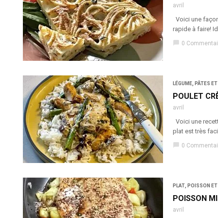
avril
Voici une façon 
rapide à faire! 
chat_bubble
0 Commentai
LÉGUME
,
PÂTES ET
POULET CR
avril
Voici une recett
plat est très fa
chat_bubble
0 Commentai
PLAT
,
POISSON ET
POISSON MI
avril