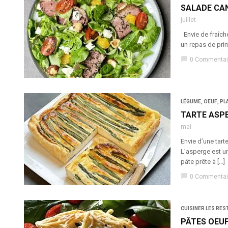
SALADE CAN
juillet
Envie de fraîche
un repas de pri
chat_bubble
0 Commentai
LÉGUME
,
OEUF
,
PL
TARTE ASP
mai
Envie d’une tart
L’asperge est un
pâte prête à […]
chat_bubble
0 Commentai
CUISINER LES RES
PÂTES OEU