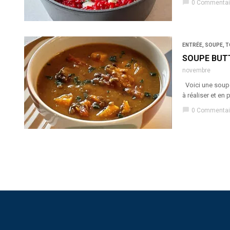
chat_bubble
0 Commentai
ENTRÉE
,
SOUPE
,
T
SOUPE BUT
novembre
Voici une soupe-
à réaliser et en
chat_bubble
0 Commentai