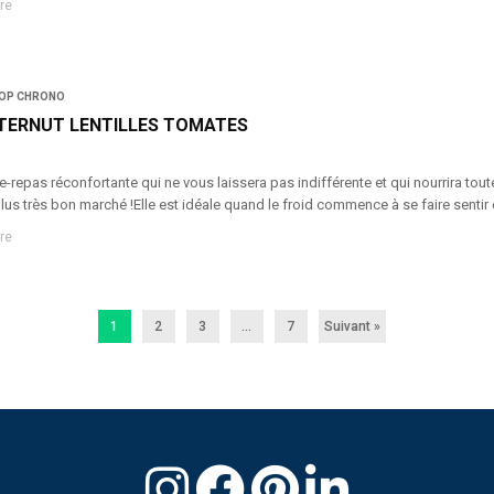
re
OP CHRONO
TERNUT LENTILLES TOMATES
repas réconfortante qui ne vous laissera pas indifférente et qui nourrira toute
 plus très bon marché !Elle est idéale quand le froid commence à se faire sentir
re
1
2
3
…
7
Suivant »