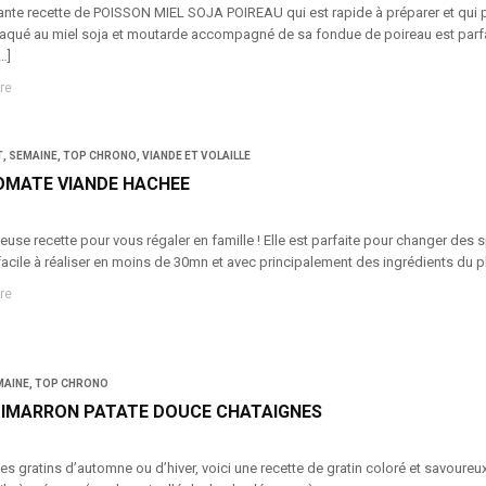
hante recette de POISSON MIEL SOJA POIREAU qui est rapide à préparer et qui p
laqué au miel soja et moutarde accompagné de sa fondue de poireau est parfa
…]
re
T
,
SEMAINE
,
TOP CHRONO
,
VIANDE ET VOLAILLE
OMATE VIANDE HACHEE
euse recette pour vous régaler en famille ! Elle est parfaite pour changer des 
acile à réaliser en moins de 30mn et avec principalement des ingrédients du plac
re
MAINE
,
TOP CHRONO
TIMARRON PATATE DOUCE CHATAIGNES
 gratins d’automne ou d’hiver, voici une recette de gratin coloré et savoureux 