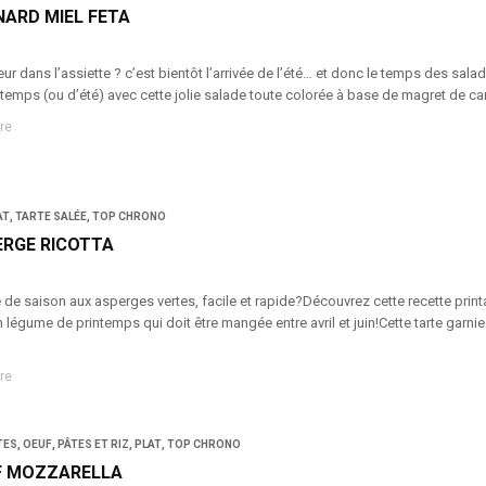
ARD MIEL FETA
ur dans l’assiette ? c’est bientôt l’arrivée de l’été… et donc le temps des sal
ntemps (ou d’été) avec cette jolie salade toute colorée à base de magret de c
re
AT
,
TARTE SALÉE
,
TOP CHRONO
ERGE RICOTTA
e de saison aux asperges vertes, facile et rapide?Découvrez cette recette prin
 légume de printemps qui doit être mangée entre avril et juin!Cette tarte garnie 
re
TES
,
OEUF
,
PÂTES ET RIZ
,
PLAT
,
TOP CHRONO
F MOZZARELLA