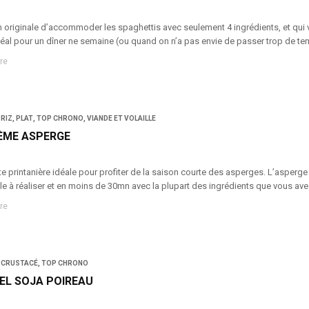
originale d’accommoder les spaghettis avec seulement 4 ingrédients, et qui va 
Idéal pour un dîner ne semaine (ou quand on n’a pas envie de passer trop de tem
re
 RIZ
,
PLAT
,
TOP CHRONO
,
VIANDE ET VOLAILLE
ÈME ASPERGE
e printanière idéale pour profiter de la saison courte des asperges. L’asperge 
cile à réaliser et en moins de 30mn avec la plupart des ingrédients que vous ave
re
 CRUSTACÉ
,
TOP CHRONO
EL SOJA POIREAU