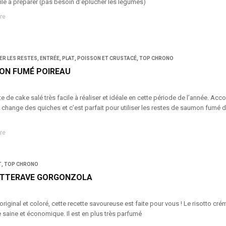
ile à préparer (pas besoin d’éplucher les légumes)
re
ER LES RESTES
,
ENTRÉE
,
PLAT
,
POISSON ET CRUSTACÉ
,
TOP CHRONO
ON FUMÉ POIREAU
e de cake salé très facile à réaliser et idéale en cette période de l’année. Ac
 change des quiches et c’est parfait pour utiliser les restes de saumon fumé
re
T
,
TOP CHRONO
ETTERAVE GORGONZOLA
original et coloré, cette recette savoureuse est faite pour vous ! Le risotto cré
 saine et économique. Il est en plus très parfumé