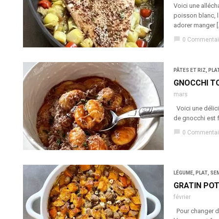
Voici une alléc
poisson blanc, 
adorer manger [
chat_bubble
0 Commentai
PÂTES ET RIZ
,
PLA
GNOCCHI T
mars
Voici une délici
de gnocchi est f
chat_bubble
0 Commentai
LÉGUME
,
PLAT
,
SE
GRATIN PO
février
Pour changer des