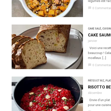
légumes est fac
chat_bubble
0 Commentai
CAKE SALÉ
,
CUISIN
CAKE SAUM
janvier
Voici une recett
beaucoup ! Cela
moelleux. […]
chat_bubble
0 Commentai
PÂTES ET RIZ
,
PLA
RISOTTO B
décembre
Envie d’un plat 
pour une cuisine