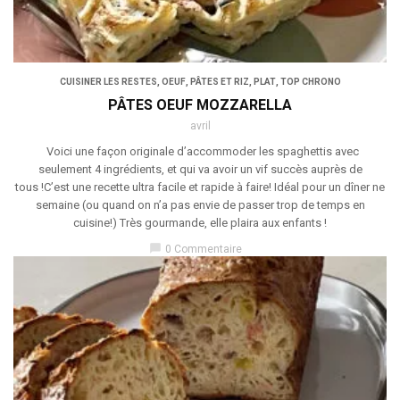
CUISINER LES RESTES
,
OEUF
,
PÂTES ET RIZ
,
PLAT
,
TOP CHRONO
PÂTES OEUF MOZZARELLA
avril
Voici une façon originale d’accommoder les spaghettis avec
seulement 4 ingrédients, et qui va avoir un vif succès auprès de
tous !C’est une recette ultra facile et rapide à faire! Idéal pour un dîner ne
semaine (ou quand on n’a pas envie de passer trop de temps en
cuisine!) Très gourmande, elle plaira aux enfants !
chat_bubble
0 Commentaire