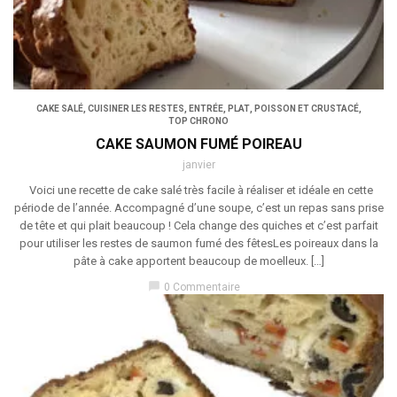
CAKE SALÉ
,
CUISINER LES RESTES
,
ENTRÉE
,
PLAT
,
POISSON ET CRUSTACÉ
,
TOP CHRONO
CAKE SAUMON FUMÉ POIREAU
janvier
Voici une recette de cake salé très facile à réaliser et idéale en cette
période de l’année. Accompagné d’une soupe, c’est un repas sans prise
de tête et qui plait beaucoup ! Cela change des quiches et c’est parfait
pour utiliser les restes de saumon fumé des fêtesLes poireaux dans la
pâte à cake apportent beaucoup de moelleux. […]
chat_bubble
0 Commentaire