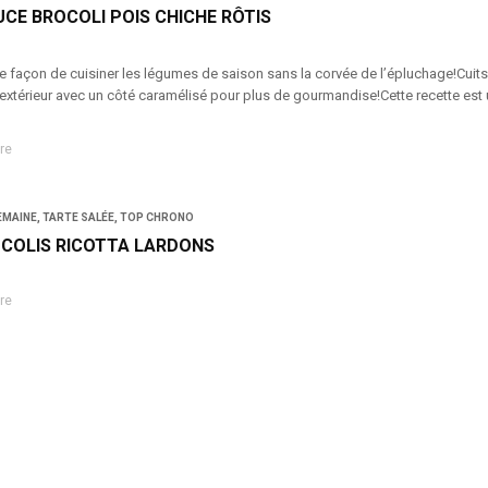
CE BROCOLI POIS CHICHE RÔTIS
façon de cuisiner les légumes de saison sans la corvée de l’épluchage!Cuits a
’extérieur avec un côté caramélisé pour plus de gourmandise!Cette recette est 
re
EMAINE
,
TARTE SALÉE
,
TOP CHRONO
OCOLIS RICOTTA LARDONS
re