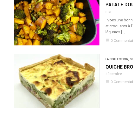
PATATE DOU
mai
Voici une bonne 
et croquants à l
légumes […]
chat_bubble
0 Commentai
LA COLLECTION
,
S
QUICHE BR
décembre
chat_bubble
0 Commentai