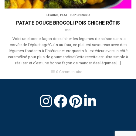
LÉGUME
,
PLAT
,
TOP CHRONO
PATATE DOUCE BROCOLI POIS CHICHE RÔTIS
mai
Voici une bonne façon de cuisiner les légumes de saison sans la
corvée de l’épluchage!Cuits au four, ce plat est savoureux avec des
légumes fondants à l’intérieur et croquants à l’extérieur avec un côté
caramélisé pour plus de gourmandise!Cette recette est ultra simple à
réaliser et c’est une bonne façon de manger des légumes […]
chat_bubble
0 Commentaire