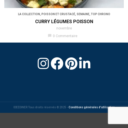
LA COLLECTION
,
POISSON ET CRUSTACÉ
,
SEMAINE
,
TOP CHRONO
CURRY LÉGUMES POISSON
novembre
chat_bubble
0 Commentaire
IDEEDINER Tous droits réservés © 2025 -
Conditions générales d'utilisation