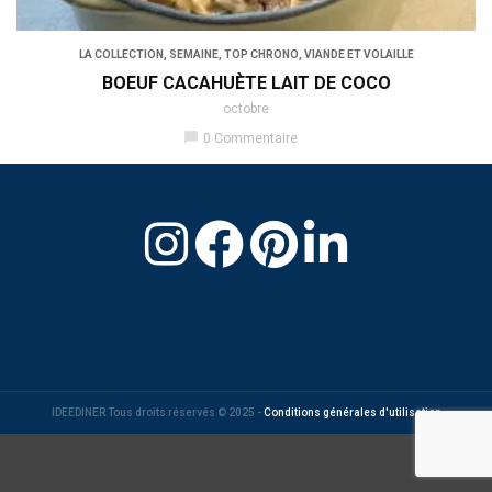
LA COLLECTION
,
SEMAINE
,
TOP CHRONO
,
VIANDE ET VOLAILLE
BOEUF CACAHUÈTE LAIT DE COCO
octobre
chat_bubble
0 Commentaire
IDEEDINER Tous droits réservés © 2025 -
Conditions générales d'utilisation