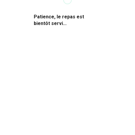
Patience, le repas est
bientôt servi...
IDEEDINER Tous droits réservés © 2025 -
Conditions générales d'utilisation