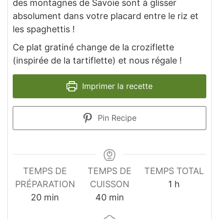
des montagnes de Savoie sont à glisser
absolument dans votre placard entre le riz et
les spaghettis !
Ce plat gratiné change de la croziflette
(inspirée de la tartiflette) et nous régale !
Imprimer la recette
Pin Recipe
TEMPS DE
TEMPS DE
TEMPS TOTAL
heure
PRÉPARATION
CUISSON
1
h
minutes
minutes
20
min
40
min