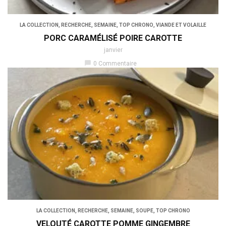
LA COLLECTION
,
RECHERCHE
,
SEMAINE
,
TOP CHRONO
,
VIANDE ET VOLAILLE
PORC CARAMÉLISÉ POIRE CAROTTE
janvier
chat_bubble
0 Commentaire
LA COLLECTION
,
RECHERCHE
,
SEMAINE
,
SOUPE
,
TOP CHRONO
VELOUTÉ CAROTTE POMME GINGEMBRE