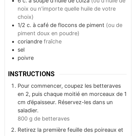
6
c. à soupe
d'huile de colza
(ou d'huile de
noix ou n'importe quelle huile de votre
choix)
1/2
c. à café
de flocons de piment
(ou de
piment doux en poudre)
coriandre
fraîche
sel
poivre
INSTRUCTIONS
Pour commencer, coupez les betteraves
en 2, puis chaque moitié en morceaux de 1
cm d’épaisseur. Réservez-les dans un
saladier.
800 g de betteraves
Retirez la première feuille des poireaux et