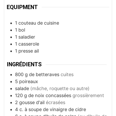
EQUIPMENT
1 couteau de cuisine
1 bol
1 saladier
1 casserole
1 presse ail
INGRÉDIENTS
800
g
de betteraves
cuites
5
poireaux
salade
(mâche, roquette ou autre)
120
g
de noix concassées
grossièrement
2
gousse d'ail
écrasées
4
c. à soupe
de vinaigre de cidre