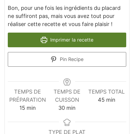
Bon, pour une fois les ingrédients du placard
ne suffiront pas, mais vous avez tout pour
réaliser cette recette et vous faire plaisir !
Imprimer la recette
Pin Recipe
TEMPS DE
TEMPS DE
TEMPS TOTAL
minutes
PRÉPARATION
CUISSON
45
min
minutes
minutes
15
min
30
min
TYPE DE PLAT